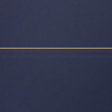
lles que les cookies pour stocker et/ou accéder aux informations des appar
 ce site. Le fait de ne pas consentir ou de retirer son consentement peut 