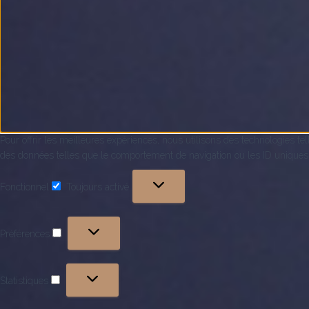
Pour offrir les meilleures expériences, nous utilisons des technologies te
des données telles que le comportement de navigation ou les ID uniques sur
Fonctionnel
Toujours activé
Fonctionnel
Préférences
Préférences
Statistiques
Statistiques