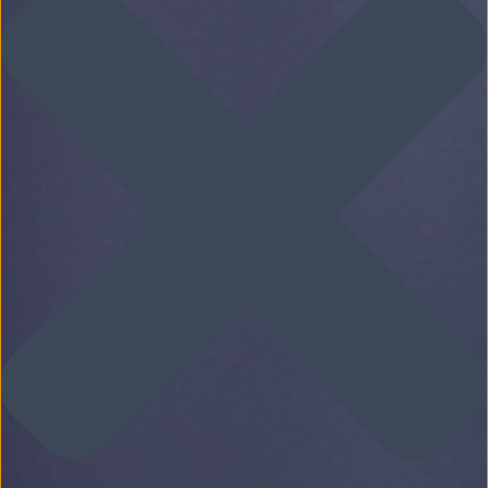
G
A
T
I
O
N