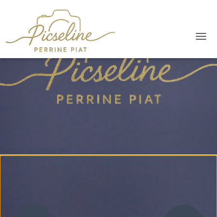
O
U
V
R
I
R
/
F
E
R
M
E
Gérer le consentement
R
L
A
N
A
V
I