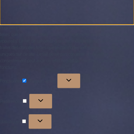
Pour offrir les meilleures expériences, nous utilisons des technologies
telles que les cookies pour stocker et/ou accéder aux informations des
appareils. Le fait de consentir à ces technologies nous permettra de
traiter des données telles que le comportement de navigation ou les ID
uniques sur ce site. Le fait de ne pas consentir ou de retirer son
consentement peut avoir un effet négatif sur certaines caractéristiques et
fonctions.
Fonctionnel
Toujours activé
Fonctionnel
Préférences
Préférences
Statistiques
Statistiques