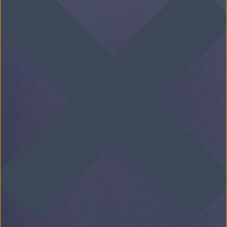
G
A
T
I
O
N