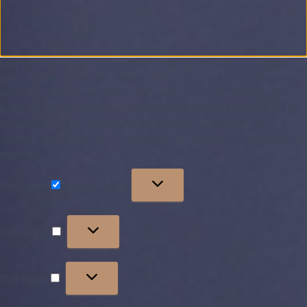
Pour offrir les meilleures expériences, nous utilisons des technologies
telles que les cookies pour stocker et/ou accéder aux informations des
appareils. Le fait de consentir à ces technologies nous permettra de
traiter des données telles que le comportement de navigation ou les ID
uniques sur ce site. Le fait de ne pas consentir ou de retirer son
consentement peut avoir un effet négatif sur certaines caractéristiques et
fonctions.
Fonctionnel
Toujours activé
Fonctionnel
Préférences
Préférences
Statistiques
Statistiques