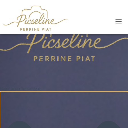
O
U
V
R
I
R
/
F
E
R
M
E
Gérer le consentement
R
L
A
N
A
V
I