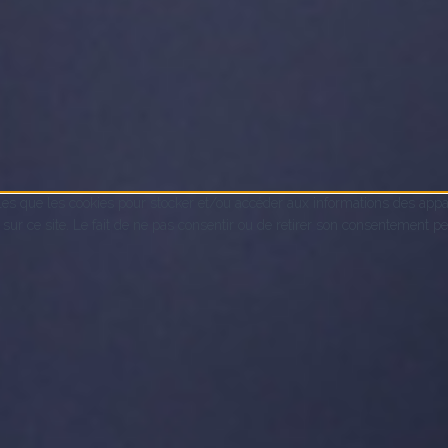
lles que les cookies pour stocker et/ou accéder aux informations des appar
 ce site. Le fait de ne pas consentir ou de retirer son consentement peut 