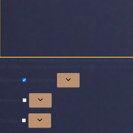
Pour offrir les meilleures expériences, nous utilisons des technologies te
des données telles que le comportement de navigation ou les ID uniques sur
Fonctionnel
Toujours activé
Fonctionnel
Préférences
Préférences
Statistiques
Statistiques